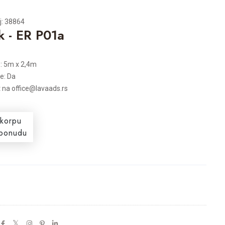
j: 38864
k - ER P01a
: 5m x 2,4m
je: Da
t na office@lavaads.rs
 korpu
i ponudu
s