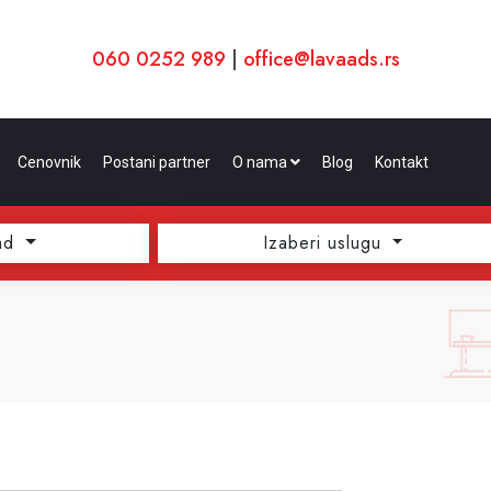
060 0252 989
|
office@lavaads.rs
Cenovnik
Postani partner
O nama
Blog
Kontakt
ad
Izaberi uslugu