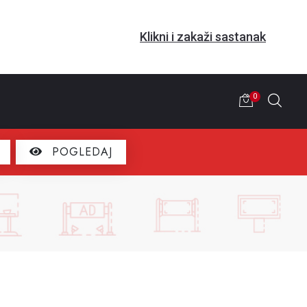
Klikni i zakaži sastanak
0
POGLEDAJ