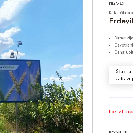
BILBORDI
Kataloški bro
Erdevi
Dimenzije
Osvetljen
Cena: upi
Stavi u
i zatraž
Pozovite na
PODELITE :