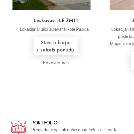
Leskovac - LE ZM11
Z
Lokacija: U ulici Bulevar Nikole Pašića...
Lokacija: Iz
posle kr
Stavi u korpu
Magistralni pu
i zatraži ponudu
Pozovite nas
PORTFOLIO
Pregledajte spisak naših dosadašnjih klijenata.