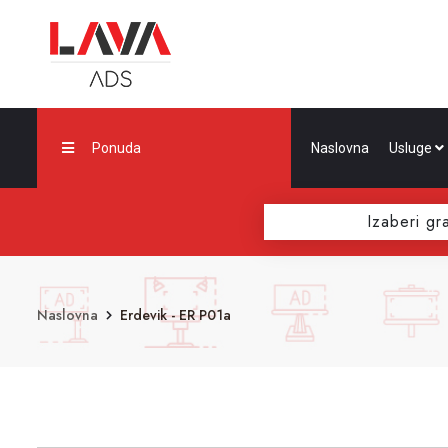
Ponuda
Naslovna
Usluge
Izaberi gr
Naslovna
Erdevik - ER P01a