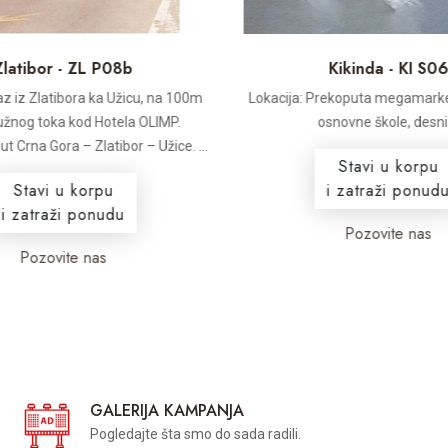
latibor - ZL P08b
Kikinda - KI S06
laz iz Zlatibora ka Užicu, na 100m
Lokacija: Prekoputa megamarke
užnog toka kod Hotela OLIMP.
osnovne škole, desni .
t Crna Gora – Zlatibor – Užice. ...
Stavi u korpu
Stavi u korpu
i zatraži ponudu
i zatraži ponudu
Pozovite nas
Pozovite nas
GALERIJA KAMPANJA
Pogledajte šta smo do sada radili.