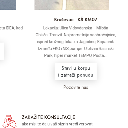
Kruševac - KŠ KM07
ta IDEA, kod
Lokacija: Ulica Vidovdanska – Miloša
..
Obilića. Tranzit. Najprometnija saobraćajnica,
ispred kružnog toka za Jagodinu, Kopaonik.
Između EKO i NIS pumpe. U blizini Rasinski
Park, hiper market TEMPO, Pošta,...
Stavi u korpu
i zatraži ponudu
Pozovite nas
ZAKAŽITE KONSULTACIJE
ako mislite da u vaš biznis vredi verovati.