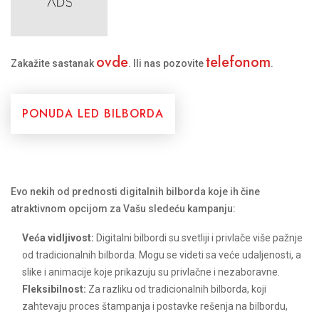
ovde
telefonom
Zakažite sastanak
. Ili nas pozovite
.
PONUDA LED BILBORDA
Evo nekih od prednosti digitalnih bilborda koje ih čine
atraktivnom opcijom za Vašu sledeću kampanju:
Veća vidljivost:
Digitalni bilbordi su svetliji i privlače više pažnje
od tradicionalnih bilborda. Mogu se videti sa veće udaljenosti, a
slike i animacije koje prikazuju su privlačne i nezaboravne.
Fleksibilnost:
Za razliku od tradicionalnih bilborda, koji
zahtevaju proces štampanja i postavke rešenja na bilbordu,