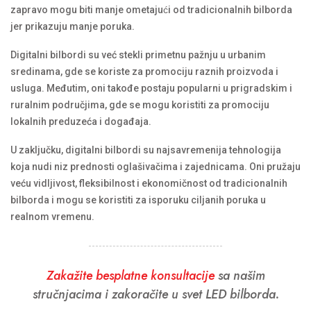
zapravo mogu biti manje ometajući od tradicionalnih bilborda
jer prikazuju manje poruka.
Digitalni bilbordi su već stekli primetnu pažnju u urbanim
sredinama, gde se koriste za promociju raznih proizvoda i
usluga. Međutim, oni takođe postaju popularni u prigradskim i
ruralnim područjima, gde se mogu koristiti za promociju
lokalnih preduzeća i događaja.
U zaključku, digitalni bilbordi su najsavremenija tehnologija
koja nudi niz prednosti oglašivačima i zajednicama. Oni pružaju
veću vidljivost, fleksibilnost i ekonomičnost od tradicionalnih
bilborda i mogu se koristiti za isporuku ciljanih poruka u
realnom vremenu.
Zakažite besplatne konsultacije
sa našim
stručnjacima i zakoračite u svet LED bilborda.