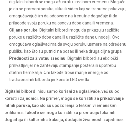
digitalni bilbordi se mogu ažurirati u realnom vremenu. Moguće
je da se promeni poruka, slika ili video koji se trenutno prikazuju,
omogućavajući im da odgovore na trenutne događaje ili da
prilagode svoju poruku na osnovu doba dana ili vremena.
Ciljane poruke:
Digitalni bilbordi mogu da prikazuju različite
poruke u različito doba dana ili u različite dane u nedelji. Ovo
omogućava oglašivačima da svoju poruku usmere na određenu
publiku, kao što su putnici na posao ili neka druga ciljna grupa.
Prednosti za životnu sredinu:
Digitalni bilbordi su ekološki
prihvatljivi jer ne zahtevaju štampanje postera ili upotrebu
štetnih hemikalija. Oni takođe troše manje energije od
tradicionalnih bilborda jer koriste LED svetla.
Digitalni bilbordi nisu samo korisni za oglašivače, već su od
koristi i zajednici. Na primer, mogu se koristiti za
prikazivanje
hitnih poruka
, kao što su upozorenja o teškim vremenskim
prilikama. Takođe se mogu koristiti za promociju lokalnih
događaja ili kulturnih atrakcija, dodajući živahnosti zajednice.