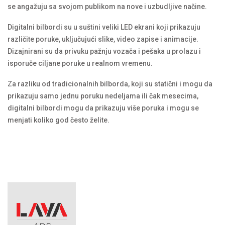
se angažuju sa svojom publikom na nove i uzbudljive načine.
Digitalni bilbordi su u suštini veliki LED ekrani koji prikazuju
različite poruke, uključujući slike, video zapise i animacije.
Dizajnirani su da privuku pažnju vozača i pešaka u prolazu i
isporuče ciljane poruke u realnom vremenu.
Za razliku od tradicionalnih bilborda, koji su statični i mogu da
prikazuju samo jednu poruku nedeljama ili čak mesecima,
digitalni bilbordi mogu da prikazuju više poruka i mogu se
menjati koliko god često želite.