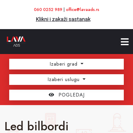
060 0252 989
|
office@lavaads.rs
Klikni i zakaži sastanak
Izaberi grad
Izaberi uslugu
POGLEDAJ
Led bilbordi