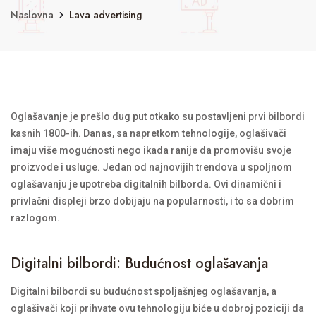
Naslovna
Lava advertising
Oglašavanje je prešlo dug put otkako su postavljeni prvi bilbordi
kasnih 1800-ih. Danas, sa napretkom tehnologije, oglašivači
imaju više mogućnosti nego ikada ranije da promovišu svoje
proizvode i usluge. Jedan od najnovijih trendova u spoljnom
oglašavanju je upotreba digitalnih bilborda. Ovi dinamični i
privlačni displeji brzo dobijaju na popularnosti, i to sa dobrim
razlogom.
Digitalni bilbordi: Budućnost oglašavanja
Digitalni bilbordi su budućnost spoljašnjeg oglašavanja, a
oglašivači koji prihvate ovu tehnologiju biće u dobroj poziciji da