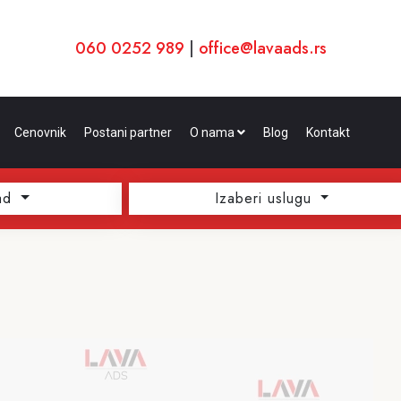
060 0252 989
|
office@lavaads.rs
Cenovnik
Postani partner
O nama
Blog
Kontakt
ad
Izaberi uslugu