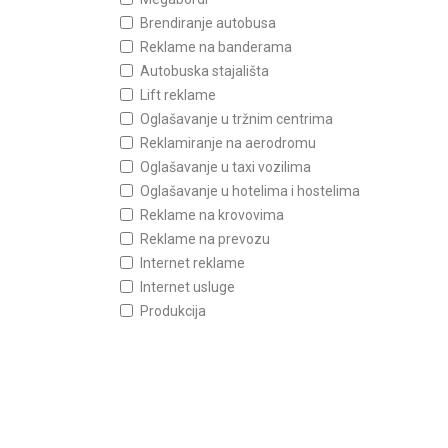
Brendiranje autobusa
Reklame na banderama
Autobuska stajališta
Lift reklame
Oglašavanje u tržnim centrima
Reklamiranje na aerodromu
Oglašavanje u taxi vozilima
Oglašavanje u hotelima i hostelima
Reklame na krovovima
Reklame na prevozu
Internet reklame
Internet usluge
Produkcija