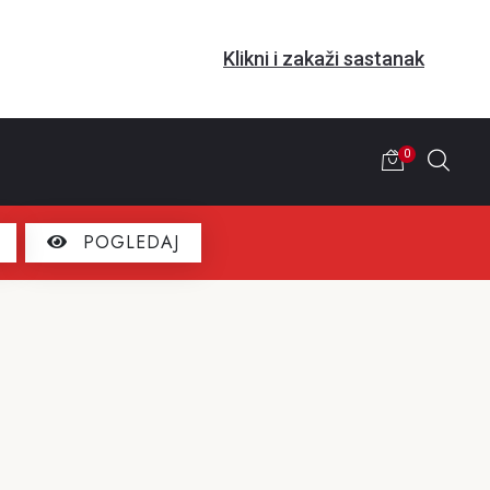
Klikni i zakaži sastanak
0
POGLEDAJ