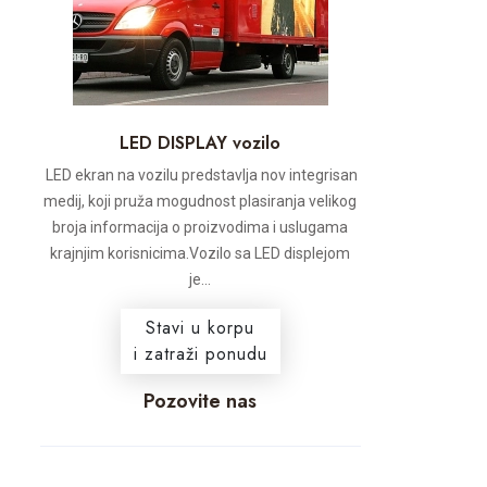
LED DISPLAY vozilo
LED ekran na vozilu predstavlja nov integrisan
medij, koji pruža mogudnost plasiranja velikog
broja informacija o proizvodima i uslugama
krajnjim korisnicima.Vozilo sa LED displejom
je...
Stavi u korpu
i zatraži ponudu
Pozovite nas