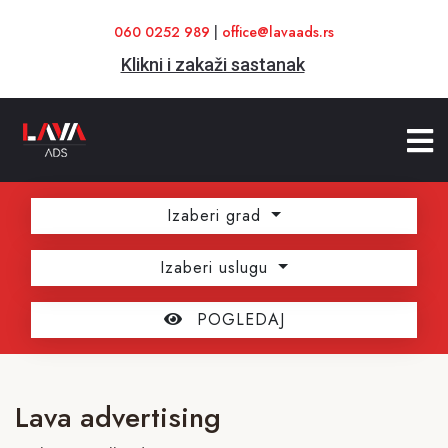
060 0252 989
|
office@lavaads.rs
Klikni i zakaži sastanak
Izaberi grad
Izaberi uslugu
POGLEDAJ
Lava advertising