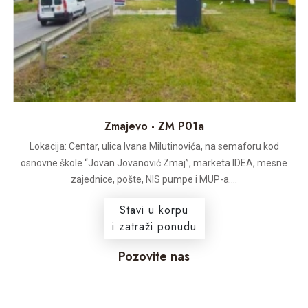
Zmajevo - ZM P01a
Lokacija: Centar, ulica Ivana Milutinovića, na semaforu kod
osnovne škole “Jovan Jovanović Zmaj”, marketa IDEA, mesne
zajednice, pošte, NIS pumpe i MUP-a....
Stavi u korpu
i zatraži ponudu
Pozovite nas