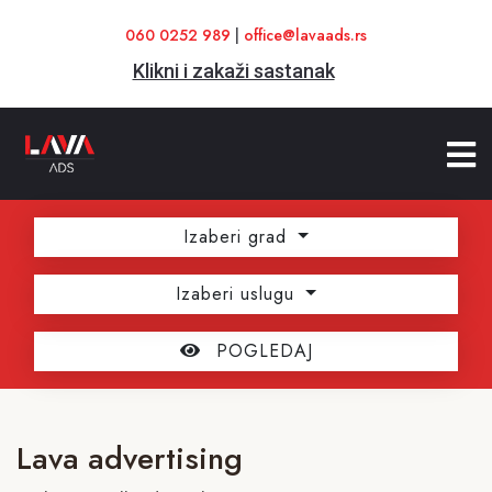
060 0252 989
|
office@lavaads.rs
Klikni i zakaži sastanak
Izaberi grad
Izaberi uslugu
POGLEDAJ
Lava advertising