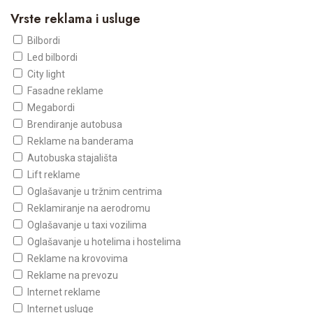
Vrste reklama i usluge
Bilbordi
Led bilbordi
City light
Fasadne reklame
Megabordi
Brendiranje autobusa
Reklame na banderama
Autobuska stajališta
Lift reklame
Oglašavanje u tržnim centrima
Reklamiranje na aerodromu
Oglašavanje u taxi vozilima
Oglašavanje u hotelima i hostelima
Reklame na krovovima
Reklame na prevozu
Internet reklame
Internet usluge