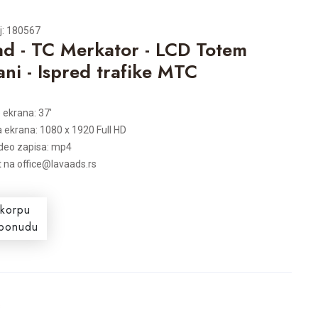
oj: 180567
d - TC Merkator - LCD Totem
ani - Ispred trafike MTC
 ekrana: 37'
a ekrana: 1080 x 1920 Full HD
deo zapisa: mp4
t na office@lavaads.rs
 korpu
i ponudu
s