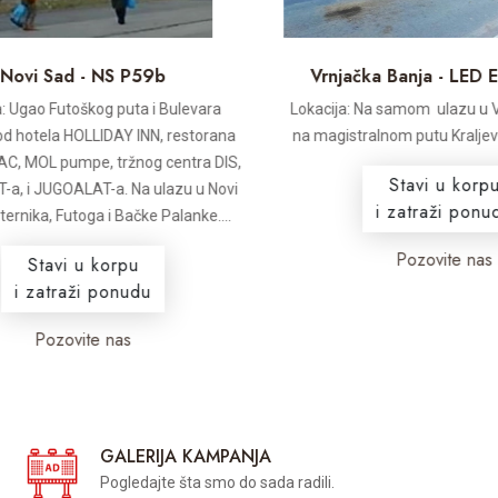
ovi Sad - NS P59b
Vrnjačka Banja - LED Ek
 Ugao Futoškog puta i Bulevara
Lokacija: Na samom ulazu u Vrn
 hotela HOLLIDAY INN, restorana
na magistralnom putu Kraljevo -
MOL pumpe, tržnog centra DIS,
Stavi u korpu
 i JUGOALAT-a. Na ulazu u Novi
i zatraži ponudu
rnika, Futoga i Bačke Palanke....
Pozovite nas
Stavi u korpu
i zatraži ponudu
Pozovite nas
GALERIJA KAMPANJA
Pogledajte šta smo do sada radili.