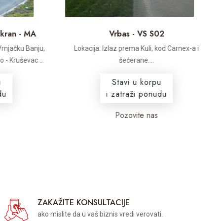
ran - MA
Vrbas - VS S02
jačku Banju,
Lokacija: Izlaz prema Kuli, kod Carnex-a i
L
 Kruševac ...
šećerane....
Stavi u korpu
i zatraži ponudu
Pozovite nas
ZAKAŽITE KONSULTACIJE
ako mislite da u vaš biznis vredi verovati.