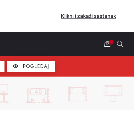
Klikni i zakaži sastanak
0
POGLEDAJ