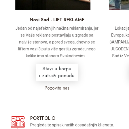
Novi Sad - LIFT REKLAME
N
Jedan od najefektnijih načina reklamiranja, jer
Lokacija:
.
se Vaše reklame postavljaju u zgrade sa
Evrope, kod
najviše stanova, a pored svega ,dnevno se
ŠAMPANJAC, 
liftom vozi 3 puta više gostiju zgrade ,nego
JUGODENT-a,
koliko ima stanara.Svakodnevim ...
Sad iz Vete
Stavi u korpu
i zatraži ponudu
Pozovite nas
PORTFOLIO
Pregledajte spisak naših dosadašnjih klijenata.