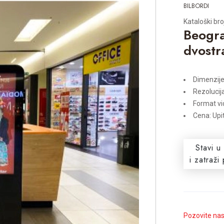
BILBORDI
Kataloški br
Beogra
dvostr
Dimenzije
Rezolucij
Format vi
Cena: Upi
Stavi u
i zatraž
Pozovite na