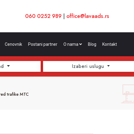
060 0252 989
|
office@lavaads.rs
Cenovnik
Postani partner
O nama
Blog
Kontakt
ad
Izaberi uslugu
red trafike MTC