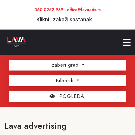
060 0252 989
|
office@lavaads.rs
Klikni i zakaži sastanak
Izaberi grad
Bilbordi
POGLEDAJ
Lava advertising